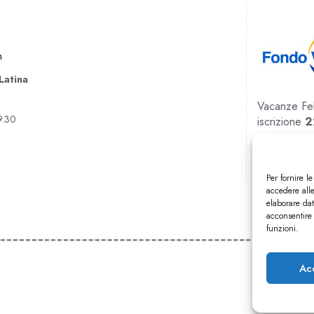
m
 Latina
Vacanze Feli
9.30
iscrizione
2
REA RM-10
Pec: 3ATO
Per fornire l
accedere alle
elaborare da
acconsentire 
funzioni.
Ac