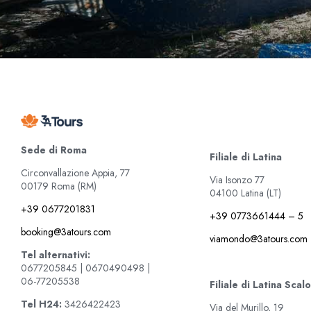
Sede di Roma
Filiale di Latina
Circonvallazione Appia, 77
Via Isonzo 77
00179 Roma (RM)
04100 Latina (LT)
+39 0677201831
+39 0773661444 – 5
booking@3atours.com
viamondo@3atours.com
Tel alternativi:
0677205845 | 0670490498 |
06-77205538
Filiale di Latina Scalo
Tel
H24:
3426422423
Via del Murillo, 19