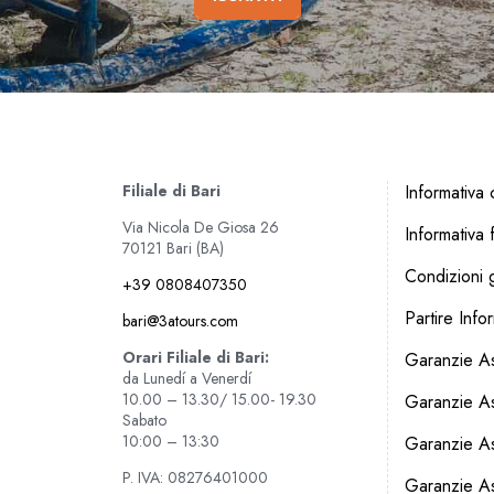
Filiale di Bari
Informativa c
Via Nicola De Giosa 26
Informativa f
70121 Bari (BA)
Condizioni g
+39 0808407350
Partire Info
bari@3atours.com
Orari Filiale di Bari:
Garanzie As
da Lunedí a Venerdí
10.00 – 13.30/ 15.00- 19.30
Garanzie A
Sabato
10:00 – 13:30
Garanzie Ass
P. IVA: 08276401000
Garanzie As