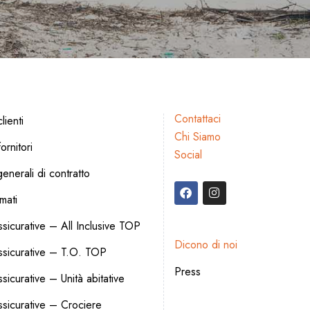
Contattaci
lienti
Chi Siamo
ornitori
Social
enerali di contratto
rmati
sicurative – All Inclusive TOP
Dicono di noi
ssicurative – T.O. TOP
Press
icurative – Unità abitative
sicurative – Crociere