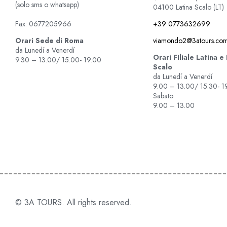
(solo sms o whatsapp)
04100 Latina Scalo (LT)
+39 0773632699
Fax: 0677205966
viamondo2@3atours.co
Orari Sede di Roma
da Lunedí a Venerdí
Orari FIliale Latina e
9.30 – 13.00/ 15.00- 19.00
Scalo
da Lunedí a Venerdí
9.00 – 13.00/ 15.30- 1
Sabato
9.00 – 13.00
© 3A TOURS. All rights reserved.