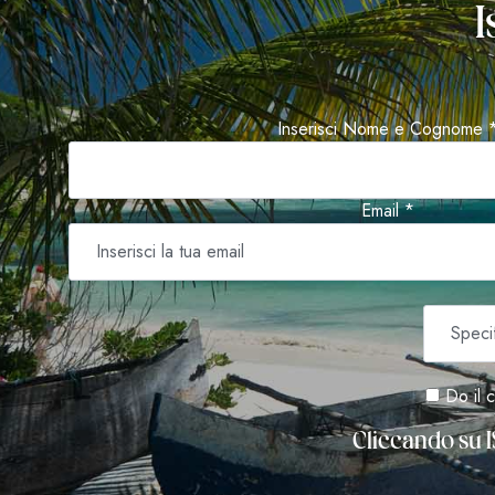
I
Inserisci Nome e Cognome 
Email *
Do il c
Cliccando su I