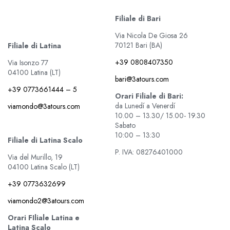
Filiale di Bari
Via Nicola De Giosa 26
70121 Bari (BA)
Filiale di Latina
+39 0808407350
Via Isonzo 77
04100 Latina (LT)
bari@3atours.com
+39 0773661444 – 5
Orari Filiale di Bari:
da Lunedí a Venerdí
viamondo@3atours.com
10.00 – 13.30/ 15.00- 19.30
Sabato
10:00 – 13:30
Filiale di Latina Scalo
P. IVA: 08276401000
Via del Murillo, 19
04100 Latina Scalo (LT)
+39 0773632699
viamondo2@3atours.com
Orari FIliale Latina e
Latina Scalo