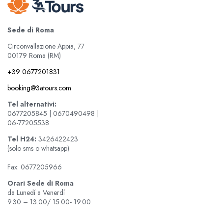
Sede di Roma
Circonvallazione Appia, 77
00179 Roma (RM)
+39 0677201831
booking@3atours.com
Tel alternativi:
0677205845 | 0670490498 |
06-77205538
Tel
H24:
3426422423
(solo sms o whatsapp)
Fax: 0677205966
Orari Sede di Roma
da Lunedí a Venerdí
9.30 – 13.00/ 15.00- 19.00