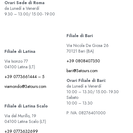
Orari Sede di Roma
da Lunedí a Venerdí
9.30 – 13.00/ 15.00- 19.00
Filiale di Bari
Via Nicola De Giosa 26
70121 Bari (BA)
Filiale di Latina
+39 0808407350
Via Isonzo 77
04100 Latina (LT)
bari@3atours.com
+39 0773661444 – 5
Orari Filiale di Bari:
da Lunedí a Venerdí
viamondo@3atours.com
10.00 – 13.30/ 15.00- 19.30
Sabato
10:00 – 13:30
Filiale di Latina Scalo
P. IVA: 08276401000
Via del Murillo, 19
04100 Latina Scalo (LT)
+39 0773632699