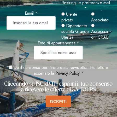
Restringi le preferenze mail
*
Email *
Utente
privato
Associato
Dipendente
società Grande
Associazi
Utenza
oni CRAL
Ente di appartenenza *
Do il consenso per l'invio della newsletter. Ho letto e
accettato la
Privacy Policy *
Cliccando su ISCRIVITI esprimi il tuo consenso
a ricevere le offerte di 3A TOURS
ISCRIVITI