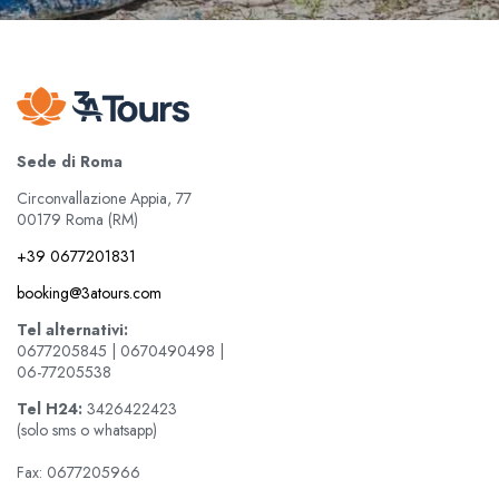
Sede di Roma
Circonvallazione Appia, 77
00179 Roma (RM)
+39 0677201831
booking@3atours.com
Tel alternativi:
0677205845 | 0670490498 |
06-77205538
Tel
H24:
3426422423
(solo sms o whatsapp)
Fax: 0677205966