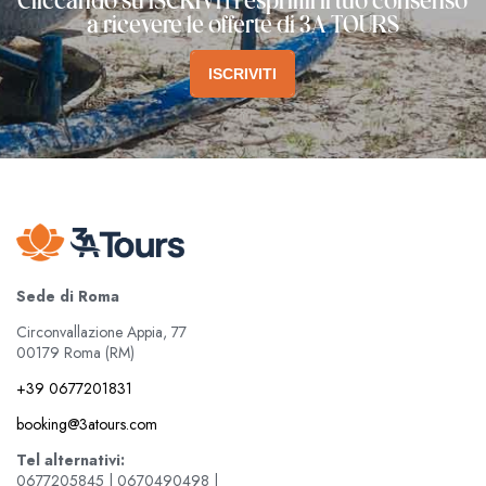
Cliccando su ISCRIVITI esprimi il tuo consenso
a ricevere le offerte di 3A TOURS
ISCRIVITI
Sede di Roma
Circonvallazione Appia, 77
00179 Roma (RM)
+39 0677201831
booking@3atours.com
Tel alternativi:
0677205845 | 0670490498 |