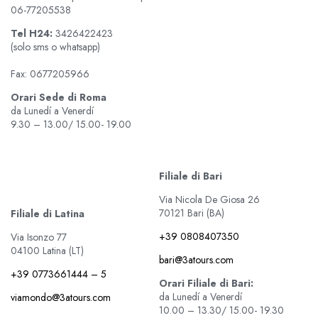
06-77205538
Tel
H24:
3426422423
(solo sms o whatsapp)
Fax: 0677205966
Orari Sede di Roma
da Lunedí a Venerdí
9.30 – 13.00/ 15.00- 19.00
Filiale di Bari
Via Nicola De Giosa 26
70121 Bari (BA)
Filiale di Latina
+39 0808407350
Via Isonzo 77
04100 Latina (LT)
bari@3atours.com
+39 0773661444 – 5
Orari Filiale di Bari:
da Lunedí a Venerdí
viamondo@3atours.com
10.00 – 13.30/ 15.00- 19.30