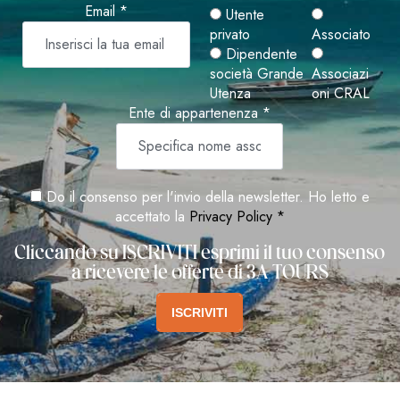
Email *
Utente
privato
Associato
Dipendente
società Grande
Associazi
Utenza
oni CRAL
Ente di appartenenza *
Do il consenso per l'invio della newsletter. Ho letto e
accettato la
Privacy Policy *
Cliccando su ISCRIVITI esprimi il tuo consenso
a ricevere le offerte di 3A TOURS
ISCRIVITI