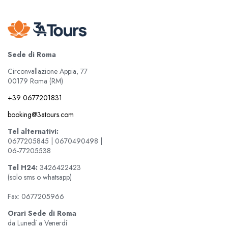
Sede di Roma
Circonvallazione Appia, 77
00179 Roma (RM)
+39 0677201831
booking@3atours.com
Tel alternativi:
0677205845 | 0670490498 |
06-77205538
Tel
H24:
3426422423
(solo sms o whatsapp)
Fax: 0677205966
Orari Sede di Roma
da Lunedí a Venerdí