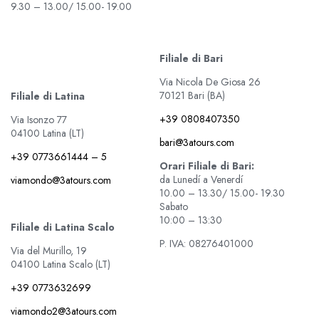
9.30 – 13.00/ 15.00- 19.00
Filiale di Bari
Via Nicola De Giosa 26
70121 Bari (BA)
Filiale di Latina
+39 0808407350
Via Isonzo 77
04100 Latina (LT)
bari@3atours.com
+39 0773661444 – 5
Orari Filiale di Bari:
da Lunedí a Venerdí
viamondo@3atours.com
10.00 – 13.30/ 15.00- 19.30
Sabato
10:00 – 13:30
Filiale di Latina Scalo
P. IVA: 08276401000
Via del Murillo, 19
04100 Latina Scalo (LT)
+39 0773632699
viamondo2@3atours.com