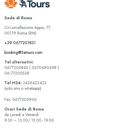
Sede di Roma
Circonvallazione Appia, 77
00179 Roma (RM)
+39 0677201831
booking@3atours.com
Tel alternativi:
0677205845 | 0670490498 |
06-77205538
Tel
H24:
3426422423
(solo sms o whatsapp)
Fax: 0677205966
Orari Sede di Roma
da Lunedí a Venerdí
9.30 – 13.00/ 15.00- 19.00