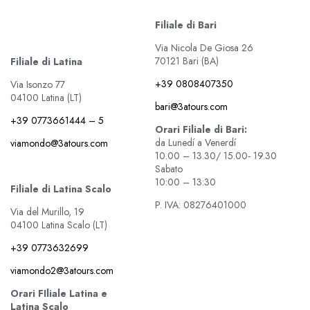
Filiale di Bari
Via Nicola De Giosa 26
70121 Bari (BA)
Filiale di Latina
+39 0808407350
Via Isonzo 77
04100 Latina (LT)
bari@3atours.com
+39 0773661444 – 5
Orari Filiale di Bari:
da Lunedí a Venerdí
viamondo@3atours.com
10.00 – 13.30/ 15.00- 19.30
Sabato
10:00 – 13:30
Filiale di Latina Scalo
P. IVA: 08276401000
Via del Murillo, 19
04100 Latina Scalo (LT)
+39 0773632699
viamondo2@3atours.com
Orari FIliale Latina e
Latina Scalo