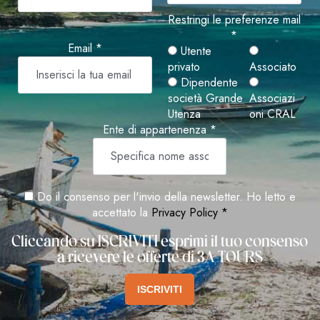
Restringi le preferenze mail
*
Email *
Utente
privato
Associato
Dipendente
società Grande
Associazi
Utenza
oni CRAL
Ente di appartenenza *
Do il consenso per l'invio della newsletter. Ho letto e
accettato la
Privacy Policy *
Cliccando su ISCRIVITI esprimi il tuo consenso
a ricevere le offerte di 3A TOURS
ISCRIVITI