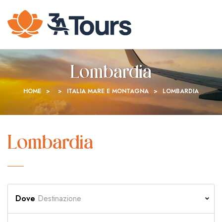
Lombardia
HOME
>
>
ITALIA MARE E MONTAGNA
>
LOMBARDIA
Lombardia
Dove
Destinazione