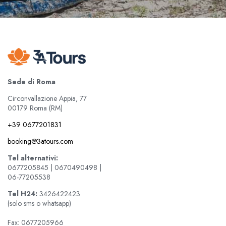
Sede di Roma
Circonvallazione Appia, 77
00179 Roma (RM)
+39 0677201831
booking@3atours.com
Tel alternativi:
0677205845 | 0670490498 |
06-77205538
Tel
H24:
3426422423
(solo sms o whatsapp)
Fax: 0677205966