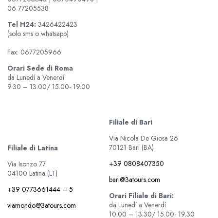
06-77205538
Tel
H24:
3426422423
(solo sms o whatsapp)
Fax: 0677205966
Orari Sede di Roma
da Lunedí a Venerdí
9.30 – 13.00/ 15.00- 19.00
Filiale di Bari
Via Nicola De Giosa 26
70121 Bari (BA)
Filiale di Latina
+39 0808407350
Via Isonzo 77
04100 Latina (LT)
bari@3atours.com
+39 0773661444 – 5
Orari Filiale di Bari:
da Lunedí a Venerdí
viamondo@3atours.com
10.00 – 13.30/ 15.00- 19.30