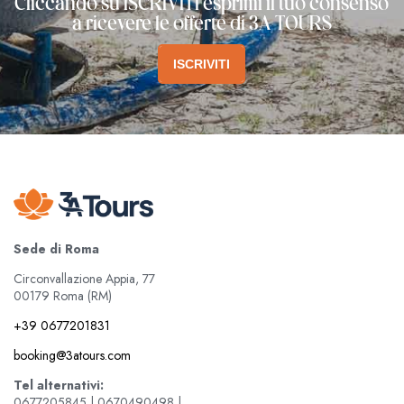
Cliccando su ISCRIVITI esprimi il tuo consenso
a ricevere le offerte di 3A TOURS
ISCRIVITI
Sede di Roma
Circonvallazione Appia, 77
00179 Roma (RM)
+39 0677201831
booking@3atours.com
Tel alternativi:
0677205845 | 0670490498 |