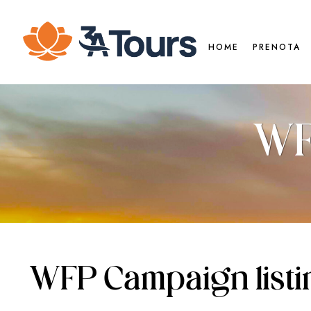
HOME
PRENOTA
WF
WFP Campaign listi