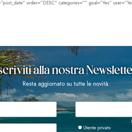
y=”post_date” order=”DESC” categories=”” goal=”Yes” user=”Yes
scriviti alla nostra Newslett
Resta aggiornato su tutte le novità.
*
Utente privato