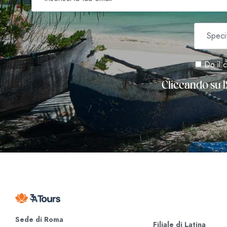
Do il c
Cliccando su I
Sede di Roma
Filiale di Latina