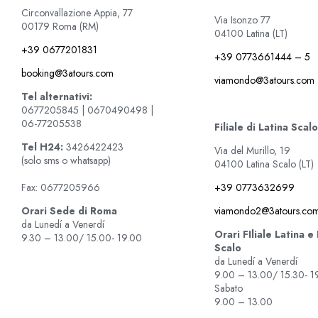
Circonvallazione Appia, 77
Via Isonzo 77
00179 Roma (RM)
04100 Latina (LT)
+39 0677201831
+39 0773661444 – 5
booking@3atours.com
viamondo@3atours.com
Tel alternativi:
0677205845 | 0670490498 |
06-77205538
Filiale di Latina Scalo
Tel
H24:
3426422423
Via del Murillo, 19
(solo sms o whatsapp)
04100 Latina Scalo (LT)
+39 0773632699
Fax: 0677205966
viamondo2@3atours.co
Orari Sede di Roma
da Lunedí a Venerdí
Orari FIliale Latina e
9.30 – 13.00/ 15.00- 19.00
Scalo
da Lunedí a Venerdí
9.00 – 13.00/ 15.30- 1
Sabato
9.00 – 13.00