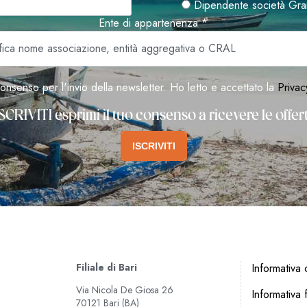
Dipendente società Gra
Ente di appartenenza *
onsenso per l'invio della newsletter. Ho letto e accettato la
Privac
SCRIVITI esprimi il tuo consenso a ricevere le offe
ISCRIVITI
Filiale di Bari
Informativa c
Via Nicola De Giosa 26
Informativa f
70121 Bari (BA)