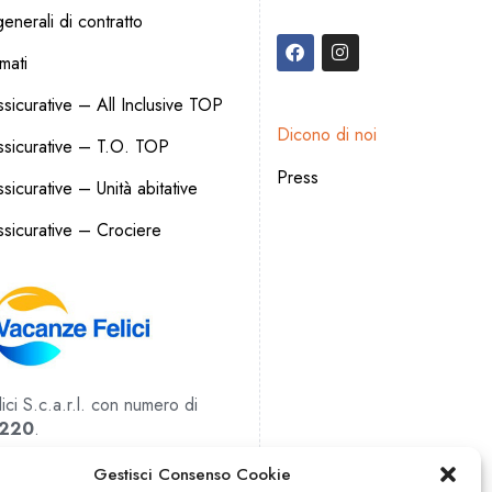
enerali di contratto
rmati
sicurative – All Inclusive TOP
Dicono di noi
ssicurative – T.O. TOP
Press
icurative – Unità abitative
sicurative – Crociere
ci S.c.a.r.l. con numero di
220
.
85437
Gestisci Consenso Cookie