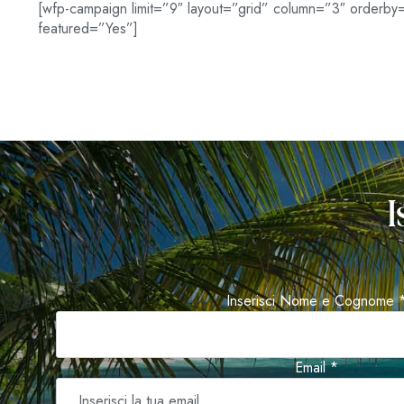
[wfp-campaign limit=”9″ layout=”grid” column=”3″ orderb
featured=”Yes”]
I
Inserisci Nome e Cognome 
Email *