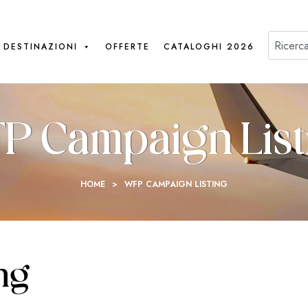
DESTINAZIONI
OFFERTE
CATALOGHI 2026
P Campaign List
HOME
>
WFP CAMPAIGN LISTING
ng