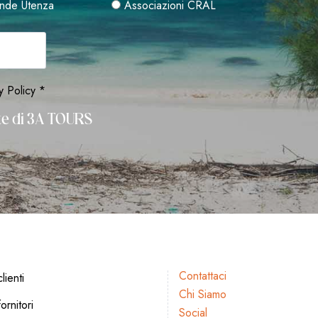
nde Utenza
Associazioni CRAL
y Policy *
rte di 3A TOURS
Contattaci
lienti
Chi Siamo
ornitori
Social