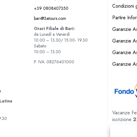
Condizioni g
+39 0808407350
Partire Info
bari@3atours.com
Orari Filiale di Bari:
Garanzie As
da Lunedí a Venerdí
10.00 – 13.30/ 15.00- 19.30
Garanzie A
Sabato
10:00 – 13:30
Garanzie Ass
P. IVA: 08276401000
Garanzie As
m
 Latina
Vacanze Feli
9.30
iscrizione
2
REA RM-10