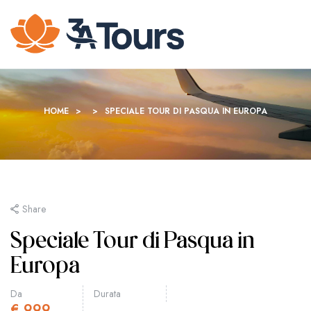
HOME
>
>
SPECIALE TOUR DI PASQUA IN EUROPA
Share
Speciale Tour di Pasqua in
Europa
Da
Durata
€
999