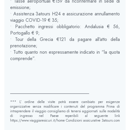
• Tasse aeroportuali €159 da riconfermare in sede di
emissione;
• Assistenza 3atours H24 e assicurazione annullamento
viaggio COVID-19 € 35;
• Pacchetto ingressi obbligatorio: Andalusia € 56,
Portogallo € 9;
• Tour della Grecia €121 da pagare all’atto della
prenotazione;
• Tutto quanto non espressamente indicato in “la quota
comprende”.
__________________________________
*** L’ ordine delle visite potrà essere cambiato per esigenze
organizzative senza modificare i contenuti del programma Prima di
intraprendere il viaggio consigliamo di tenersi aggiornati sulle modalità
di ingresso nel Paese reperibili al seguente link
https://www.viaggiaresicuri.it/home Condizioni assicurative 3atours.com