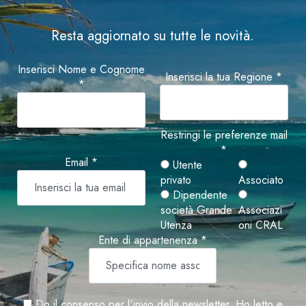
Resta aggiornato su tutte le novità.
Inserisci Nome e Cognome
Inserisci la tua Regione *
*
Restringi le preferenze mail
*
Email *
Utente
privato
Associato
Dipendente
società Grande
Associazi
Utenza
oni CRAL
Ente di appartenenza *
Do il consenso per l'invio della newsletter. Ho letto e