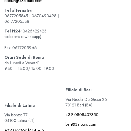
booking@3atours.com
Tel alternativi:
0677205845 | 0670490498 |
06-77205538
Tel
H24:
3426422423
(solo sms o whatsapp)
Fax: 0677205966
Orari Sede di Roma
da Lunedí a Venerdí
9.30 – 13.00/ 15.00- 19.00
Filiale di Bari
Via Nicola De Giosa 26
70121 Bari (BA)
Filiale di Latina
+39 0808407350
Via Isonzo 77
04100 Latina (LT)
bari@3atours.com
+39 0773661444 – 5